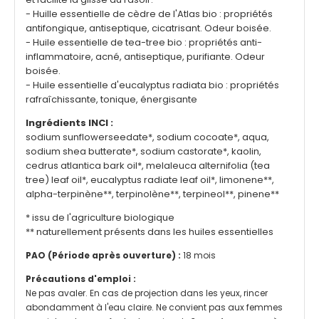
- Huille essentielle de cèdre de l'Atlas bio : propriétés
antifongique, antiseptique, cicatrisant. Odeur boisée.
- Huile essentielle de tea-tree bio : propriétés anti-
inflammatoire, acné, antiseptique, purifiante. Odeur
boisée.
- Huile essentielle d'eucalyptus radiata bio : propriétés
rafraîchissante, tonique, énergisante
Ingrédients INCI :
sodium sunflowerseedate*, sodium cocoate*, aqua,
sodium shea butterate*, sodium castorate*, kaolin,
cedrus atlantica bark oil*, melaleuca alternifolia (tea
tree) leaf oil*, eucalyptus radiate leaf oil*, limonene**,
alpha-terpinène**, terpinolène**, terpineol**, pinene**
* issu de l'agriculture biologique
** naturellement présents dans les huiles essentielles
PAO (Période après ouverture) :
18 mois
Précautions d'emploi :
Ne pas avaler. En cas de projection dans les yeux, rincer
abondamment à l'eau claire. Ne convient pas aux femmes