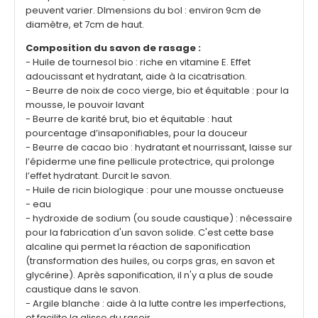
peuvent varier. DImensions du bol : environ 9cm de
diamètre, et 7cm de haut.
Composition du savon de rasage :
- Huile de tournesol bio : riche en vitamine E. Effet
adoucissant et hydratant, aide à la cicatrisation.
- Beurre de noix de coco vierge, bio et équitable : pour la
mousse, le pouvoir lavant
- Beurre de karité brut, bio et équitable : haut
pourcentage d’insaponifiables, pour la douceur
- Beurre de cacao bio : hydratant et nourrissant, laisse sur
l’épiderme une fine pellicule protectrice, qui prolonge
l’effet hydratant. Durcit le savon.
- Huile de ricin biologique : pour une mousse onctueuse
- eau
- hydroxide de sodium (ou soude caustique) : nécessaire
pour la fabrication d'un savon solide. C'est cette base
alcaline qui permet la réaction de saponification
(transformation des huiles, ou corps gras, en savon et
glycérine). Après saponification, il n'y a plus de soude
caustique dans le savon.
- Argile blanche : aide à la lutte contre les imperfections,
et facilite la glisse du rasoir.